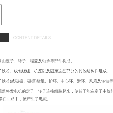
CONTENT DETAILS
通常由定子、转子、端盖及轴承等部件构成。
定子铁芯、线包绕组、机座以及固定这些部分的其他结构件组成。
转子铁芯(或磁极、磁扼)绕组、护环、中心环、滑环、风扇及转轴
及端盖将发电机的定子，转子连接组装起来，使转子能在定子中旋
接在回路中，便产生了电流。