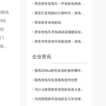
西安静音发电车：环保新选择掀起热潮
列柴油
西安打造智能出行新时代：发电车成焦点企业投资新方向
的结
西安静音发电机组
器结
西安发电车充电基础设施建设加速推进
修门，
西安市民迎来环保新选择：发电车快速普及
停机，
企业资讯
陕西200kw静音发电机都有哪些特点？
陕西发电车租赁都有那些优势
为什么陕西静音发电机组是大多供电网的备用电源？
为何陕西静音发电机在几年后噪音增大呢？