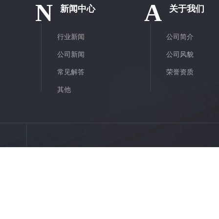
N
A
新闻中心
关于我们
行业新闻
公司简介
公司新闻
公司风貌
常见解答
荣誉资质
其他
邮箱:
1099408000@qq.com
 备案号：
陕ICP备19001705号-2
网站地图
XML
RSS
城市分站
：
陕西