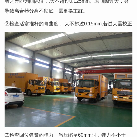
者之差即为间隙值，.大不超过0.125mm。若间隙过大，会
导致离合器分离不彻底，需更换主缸。
②检查活塞推杆的弯曲度，.大不超过0.15mm,若过大需校正
③检查回位弹簧的弹力，当压缩至60mm时，弹力不小于