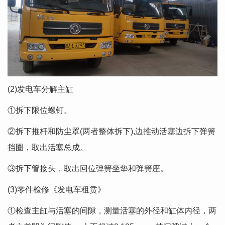
(2)发电车分解主缸
①拆下限位螺钉。
②拆下推杆和防尘罩(两者整体拆下),边推动活塞边拆下弹簧
挡圈，取出活塞总成。
③拆下管接头，取出回位弹簧坐垫和弹簧座。
(3)零件检修《发电车租赁》
①检查主缸与活塞的间隙，测量活塞的外径和缸体内径，两