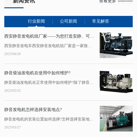
NEWS
新闻资讯
查看更多
行业新闻
公司新闻
常见解答
西安静音发电机组厂家——为您打造安静、可靠的发电设备
西安静音发电车西安静音发电机组厂家是一家致力于为客户提供安静、可靠发电设备的企业。其产品具有噪音低、振动小、燃油经济等特点，广泛应用于工业、农业、商业和家庭等领域。该厂家拥有..的生产工艺和技术水平，...
2023/06/20
静音柴油发电机在使用中如何维护?
静音柴油发电机在正常使用中如何维护?除了静音发电机组的质量之外，发电机的维护对于发电机的正常运行也非常重要。陕西静音发电机租赁下面总结了静音发电机的维护步骤，希望对大家有所帮助:一、静音发电机组的一级日常维护:1.查看静音发电机组的日常工作报告。2.西安静音发电机组检查静音发电机组:油位和冷却液液位。3.每天检查静音发...
2023/05/25
静音发电机怎样选择安装地点?
静音发电机的安装位置如何选择?怎样选择安装地点?事实上，柴油发电机组在工作时噪音很大，对周围环境影响很大。陕西静音发电机组作为备用电源，在某些场合必须配备。对于这些场合，选择陕西静音发电机或建筑降噪机房是两种常用的降噪方法。那么，你知道如何选择陕西静音发电机的安装位置吗?对此，小编凭借更多的经验给大家一个答案!静音发电...
2023/03/27