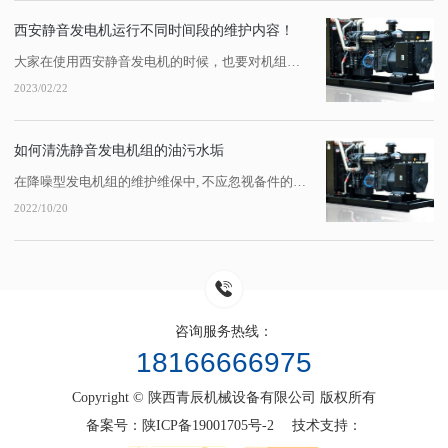
西安静音发电机运行不同时间段的维护内容！
大家在使用西安静音发电机的时候，也要对机组定期进行维护。每运行100h、200h...机组维护需要注意哪些事项，需要考虑哪些项目呢？1、每100h保养内容。检查静音发电机油底壳油位；检查、清扫油浴式或干式空气滤清器，加注机油后油位不得超过规定刻钱，也不可将机油加入初级除尘器；检查柴油滤清器的水分离器，将杯底沉淀水放掉，...
2023/02/22
如何清洗静音发电机组的油污水垢
在降噪型发电机组的维护维保中, 不应忽视备件的清洁。零件表面的油、焦炭、氧化皮和铁锈经常被去除。因为各种污垢的性质不一样,清洁途径也不一样。大多数人认为用柴油和柴油清洁零件比用水清洁零件更清洁,但它不...
2022/10/20
咨询服务热线：
18166666975
Copyright © 陕西青辰机械设备有限公司 版权所有
备案号：
陕ICP备19001705号-2
技术支持：