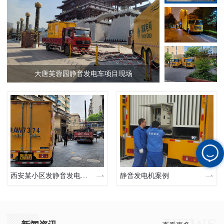
大唐芙蓉园静音发电车项目现场
某
西安某小区发静音发电车现场
静音发电机案例