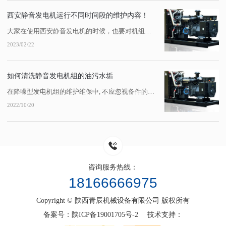
西安静音发电机运行不同时间段的维护内容！
大家在使用西安静音发电机的时候，也要对机组定期进行维护。每运行100h、200h...机组维护需要注意哪些事项，需要考虑哪些项目呢？1、每100h保养内容。检查静音发电机油底壳油位；检查、清扫油浴式或干式空气滤清器，加注机油后油位不得超过规定刻钱，也不可将机油加入初级除尘器；检查柴油滤清器的水分离器，将杯底沉淀水放掉，...
2023/02/22
如何清洗静音发电机组的油污水垢
在降噪型发电机组的维护维保中, 不应忽视备件的清洁。零件表面的油、焦炭、氧化皮和铁锈经常被去除。因为各种污垢的性质不一样,清洁途径也不一样。大多数人认为用柴油和柴油清洁零件比用水清洁零件更清洁,但它不...
2022/10/20
咨询服务热线：
18166666975
Copyright © 陕西青辰机械设备有限公司 版权所有
备案号：
陕ICP备19001705号-2
技术支持：