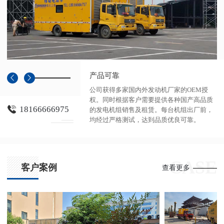
产品可靠
公司获得多家国内外发动机厂家的OEM授
权。同时根据客户需要提供各种国产高品质
18166666975
的发电机组销售及租赁。每台机组出厂前，
均经过严格测试，达到品质优良可靠。
CASE
客户案例
查看更多