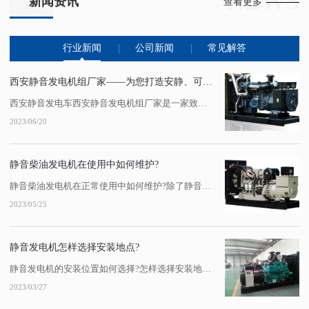
NEWS
新闻资讯
查看更多
行业新闻
公司新闻
常见解答
西安静音发电机组厂家——为您打造安静、可靠的发电设备
西安静音发电车西安静音发电机组厂家是一家致力于为客户提供安静、可靠发电设备的企业。其产品具有噪音低、振动小、燃油经济等特点，广泛应用于工业、农业、商业和家庭等领域。该厂家拥有..的生产工艺和技术水平，...
2023/06/20
静音柴油发电机在使用中如何维护?
静音柴油发电机在正常使用中如何维护?除了静音发电机组的质量之外，发电机的维护对于发电机的正常运行也非常重要。陕西静音发电机租赁下面总结了静音发电机的维护步骤，希望对大家有所帮助:一、静音发电机组的一级日常维护:1.查看静音发电机组的日常工作报告。2.西安静音发电机组检查静音发电机组:油位和冷却液液位。3.每天检查静音发...
2023/05/25
静音发电机怎样选择安装地点?
静音发电机的安装位置如何选择?怎样选择安装地点?事实上，柴油发电机组在工作时噪音很大，对周围环境影响很大。陕西静音发电机组作为备用电源，在某些场合必须配备。对于这些场合，选择陕西静音发电机或建筑降噪机房是两种常用的降噪方法。那么，你知道如何选择陕西静音发电机的安装位置吗?对此，小编凭借更多的经验给大家一个答案!静音发电...
2023/03/27