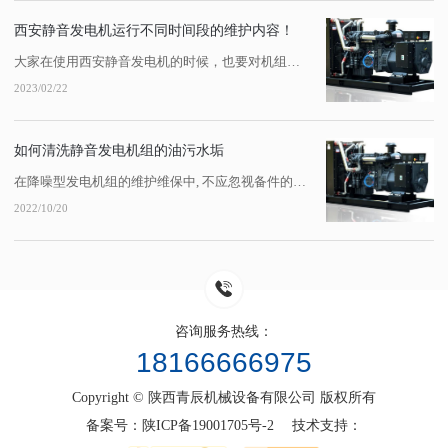
西安静音发电机运行不同时间段的维护内容！
大家在使用西安静音发电机的时候，也要对机组定期进行维护。每运行100h、200h...机组维护需要注意哪些事项，需要考虑哪些项目呢？1、每100h保养内容。检查静音发电机油底壳油位；检查、清扫油浴式或干式空气滤清器，加注机油后油位不得超过规定刻钱，也不可将机油加入初级除尘器；检查柴油滤清器的水分离器，将杯底沉淀水放掉，...
2023/02/22
如何清洗静音发电机组的油污水垢
在降噪型发电机组的维护维保中, 不应忽视备件的清洁。零件表面的油、焦炭、氧化皮和铁锈经常被去除。因为各种污垢的性质不一样,清洁途径也不一样。大多数人认为用柴油和柴油清洁零件比用水清洁零件更清洁,但它不...
2022/10/20
咨询服务热线：
18166666975
Copyright © 陕西青辰机械设备有限公司 版权所有
备案号：
陕ICP备19001705号-2
技术支持：