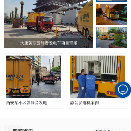
大唐芙蓉园静音发电车项目现场
某
西安某小区发静音发电车现场
静音发电机案例