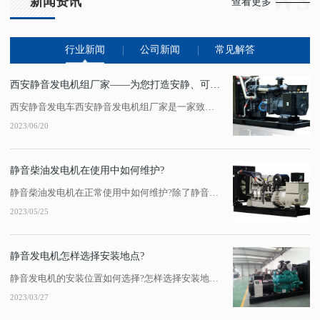
NEWS
新闻资讯
查看更多
行业新闻
公司新闻
常见解答
西安静音发电机组厂家——为您打造安静、可靠的发电设备
西安静音发电车西安静音发电机组厂家是一家致力于为客户提供安静、可靠发电设备的企业。其产品具有噪音低、振动小、燃油经济等特点，广泛应用于工业、农业、商业和家庭等领域。该厂家拥有..的生产工艺和技术水平，...
2023/06/20
静音柴油发电机在使用中如何维护?
静音柴油发电机在正常使用中如何维护?除了静音发电机组的质量之外，发电机的维护对于发电机的正常运行也非常重要。陕西静音发电机租赁下面总结了静音发电机的维护步骤，希望对大家有所帮助:一、静音发电机组的一级日常维护:1.查看静音发电机组的日常工作报告。2.西安静音发电机组检查静音发电机组:油位和冷却液液位。3.每天检查静音发...
2023/05/25
静音发电机怎样选择安装地点?
静音发电机的安装位置如何选择?怎样选择安装地点?事实上，柴油发电机组在工作时噪音很大，对周围环境影响很大。陕西静音发电机组作为备用电源，在某些场合必须配备。对于这些场合，选择陕西静音发电机或建筑降噪机房是两种常用的降噪方法。那么，你知道如何选择陕西静音发电机的安装位置吗?对此，小编凭借更多的经验给大家一个答案!静音发电...
2023/03/27