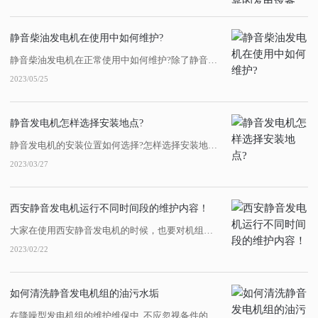
静音柴油发电机在使用中如何维护?
静音柴油发电机在正常使用中如何维护?除了静音发电机组的质量之外，发电机的维护对于发电机的正常运行也非常重要。陕西静音发电机租赁下面总结了静音发电机的维护步骤，希望对大家有所帮助:一、静音发电机组的一级日常维护:1.查看静音发电机组的日常工作报告。2.西安静音发电机组检查静音发电机组:油位和冷却液液位。3.每天检查静音发...
2023/05/25
静音发电机怎样选择安装地点?
静音发电机的安装位置如何选择?怎样选择安装地点?事实上，柴油发电机组在工作时噪音很大，对周围环境影响很大。陕西静音发电机组作为备用电源，在某些场合必须配备。对于这些场合，选择陕西静音发电机或建筑降噪机房是两种常用的降噪方法。那么，你知道如何选择陕西静音发电机的安装位置吗?对此，小编凭借更多的经验给大家一个答案!静音发电...
2023/03/27
西安静音发电机运行不同时间段的维护内容！
大家在使用西安静音发电机的时候，也要对机组定期进行维护。每运行100h、200h...机组维护需要注意哪些事项，需要考虑哪些项目呢？1、每100h保养内容。检查静音发电机油底壳油位；检查、清扫油浴式或干式空气滤清器，加注机油后油位不得超过规定刻钱，也不可将机油加入初级除尘器；检查柴油滤清器的水分离器，将杯底沉淀水放掉，...
2023/02/22
如何清洗静音发电机组的油污水垢
在降噪型发电机组的维护维保中, 不应忽视备件的清洁。零件表面的油、焦炭、氧化皮和铁锈经常被去除。因为各种污垢的性质不一样,清洁途径也不一样。大多数人认为用柴油和柴油清洁零件比用水清洁零件更清洁,但它不...