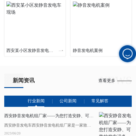
西安某小区发静音发电车现场
静音发电机案例
NEWS
新闻资讯
查看更多
行业新闻
公司新闻
常见解答
西安静音发电机组厂家——为您打造安静、可靠的发电设备
西安静音发电车西安静音发电机组厂家是一家致力于为客户提供安静、可靠发电设备的企业。其产品具有噪音低、振动小、燃油经济等特点，广泛应用于工业、农业、商业和家庭等领域。该厂家拥有..的生产工艺和技术水平，...
2023/06/20