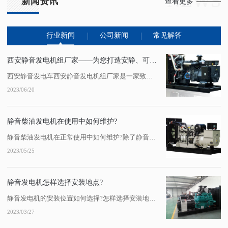
NEWS
新闻资讯
查看更多
行业新闻
公司新闻
常见解答
西安静音发电机组厂家——为您打造安静、可靠的发电设备
西安静音发电车西安静音发电机组厂家是一家致力于为客户提供安静、可靠发电设备的企业。其产品具有噪音低、振动小、燃油经济等特点，广泛应用于工业、农业、商业和家庭等领域。该厂家拥有..的生产工艺和技术水平，...
2023/06/20
静音柴油发电机在使用中如何维护?
静音柴油发电机在正常使用中如何维护?除了静音发电机组的质量之外，发电机的维护对于发电机的正常运行也非常重要。陕西静音发电机租赁下面总结了静音发电机的维护步骤，希望对大家有所帮助:一、静音发电机组的一级日常维护:1.查看静音发电机组的日常工作报告。2.西安静音发电机组检查静音发电机组:油位和冷却液液位。3.每天检查静音发...
2023/05/25
静音发电机怎样选择安装地点?
静音发电机的安装位置如何选择?怎样选择安装地点?事实上，柴油发电机组在工作时噪音很大，对周围环境影响很大。陕西静音发电机组作为备用电源，在某些场合必须配备。对于这些场合，选择陕西静音发电机或建筑降噪机房是两种常用的降噪方法。那么，你知道如何选择陕西静音发电机的安装位置吗?对此，小编凭借更多的经验给大家一个答案!静音发电...
2023/03/27