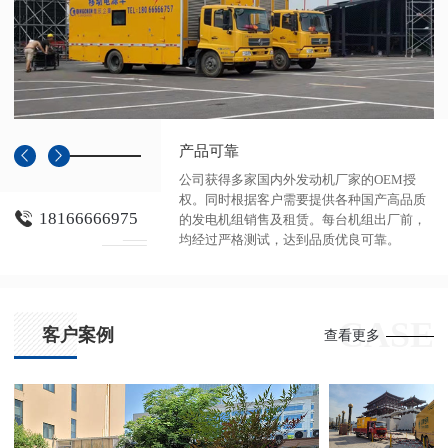
产品可靠
公司获得多家国内外发动机厂家的OEM授
权。同时根据客户需要提供各种国产高品质
18166666975
的发电机组销售及租赁。每台机组出厂前，
均经过严格测试，达到品质优良可靠。
CASE
客户案例
查看更多