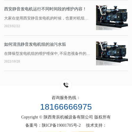
西安静音发电机运行不同时间段的维护内容！
大家在使用西安静音发电机的时候，也要对机组定期进行维护。每运行100h、200h...机组维护需要注意哪些事项，需要考虑哪些项目呢？1、每100h保养内容。检查静音发电机油底壳油位；检查、清扫油浴式或干式空气滤清器，加注机油后油位不得超过规定刻钱，也不可将机油加入初级除尘器；检查柴油滤清器的水分离器，将杯底沉淀水放掉，...
2023/02/22
如何清洗静音发电机组的油污水垢
在降噪型发电机组的维护维保中, 不应忽视备件的清洁。零件表面的油、焦炭、氧化皮和铁锈经常被去除。因为各种污垢的性质不一样,清洁途径也不一样。大多数人认为用柴油和柴油清洁零件比用水清洁零件更清洁,但它不...
2022/10/20
咨询服务热线：
18166666975
Copyright © 陕西青辰机械设备有限公司 版权所有
备案号：
陕ICP备19001705号-2
技术支持：