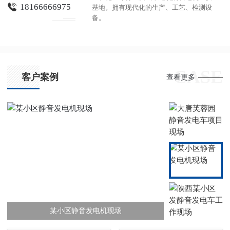
18166666975
设
的发电机组销售及租赁。每台机组出厂前
均经过严格测试，达到品质优良可靠。
CASE
客户案例
查看更多
陕西某小区发静音发电车工作现场