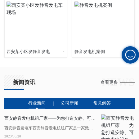
西安某小区发静音发电车现场
静音发电机案例
NEWS
新闻资讯
查看更多
行业新闻
公司新闻
常见解答
西安静音发电机组厂家——为您打造安静、可靠的发电设备
西安静音发电车西安静音发电机组厂家是一家致力于为客户提供安静、可靠发电设备的企业。其产品具有噪音低、振动小、燃油经济等特点，广泛应用于工业、农业、商业和家庭等领域。该厂家拥有..的生产工艺和技术水平，...
2023/06/20