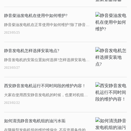
静音柴油发电机在使用中如何维护?
静音柴油发电机在正常使用中如何维护?除了静音发电机组的质量之外，发电机的维护对于发电机的正常运行也非常重要。陕西静音发电机租赁下面总结了静音发电机的维护步骤，希望对大家有所帮助:一、静音发电机组的一级日常维护:1.查看静音发电机组的日常工作报告。2.西安静音发电机组检查静音发电机组:油位和冷却液液位。3.每天检查静音发...
2023/05/25
静音发电机怎样选择安装地点?
静音发电机的安装位置如何选择?怎样选择安装地点?事实上，柴油发电机组在工作时噪音很大，对周围环境影响很大。陕西静音发电机组作为备用电源，在某些场合必须配备。对于这些场合，选择陕西静音发电机或建筑降噪机房是两种常用的降噪方法。那么，你知道如何选择陕西静音发电机的安装位置吗?对此，小编凭借更多的经验给大家一个答案!静音发电...
2023/03/27
西安静音发电机运行不同时间段的维护内容！
大家在使用西安静音发电机的时候，也要对机组定期进行维护。每运行100h、200h...机组维护需要注意哪些事项，需要考虑哪些项目呢？1、每100h保养内容。检查静音发电机油底壳油位；检查、清扫油浴式或干式空气滤清器，加注机油后油位不得超过规定刻钱，也不可将机油加入初级除尘器；检查柴油滤清器的水分离器，将杯底沉淀水放掉，...
2023/02/22
如何清洗静音发电机组的油污水垢
在降噪型发电机组的维护维保中, 不应忽视备件的清洁。零件表面的油、焦炭、氧化皮和铁锈经常被去除。因为各种污垢的性质不一样,清洁途径也不一样。大多数人认为用柴油和柴油清洁零件比用水清洁零件更清洁,但它不...