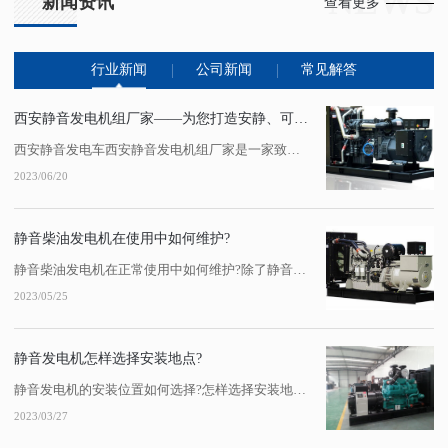
NEWS
新闻资讯
查看更多
行业新闻
公司新闻
常见解答
西安静音发电机组厂家——为您打造安静、可靠的发电设备
西安静音发电车西安静音发电机组厂家是一家致力于为客户提供安静、可靠发电设备的企业。其产品具有噪音低、振动小、燃油经济等特点，广泛应用于工业、农业、商业和家庭等领域。该厂家拥有..的生产工艺和技术水平，...
2023/06/20
静音柴油发电机在使用中如何维护?
静音柴油发电机在正常使用中如何维护?除了静音发电机组的质量之外，发电机的维护对于发电机的正常运行也非常重要。陕西静音发电机租赁下面总结了静音发电机的维护步骤，希望对大家有所帮助:一、静音发电机组的一级日常维护:1.查看静音发电机组的日常工作报告。2.西安静音发电机组检查静音发电机组:油位和冷却液液位。3.每天检查静音发...
2023/05/25
静音发电机怎样选择安装地点?
静音发电机的安装位置如何选择?怎样选择安装地点?事实上，柴油发电机组在工作时噪音很大，对周围环境影响很大。陕西静音发电机组作为备用电源，在某些场合必须配备。对于这些场合，选择陕西静音发电机或建筑降噪机房是两种常用的降噪方法。那么，你知道如何选择陕西静音发电机的安装位置吗?对此，小编凭借更多的经验给大家一个答案!静音发电...
2023/03/27