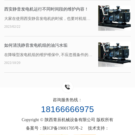
西安静音发电机运行不同时间段的维护内容！
大家在使用西安静音发电机的时候，也要对机组定期进行维护。每运行100h、200h...机组维护需要注意哪些事项，需要考虑哪些项目呢？1、每100h保养内容。检查静音发电机油底壳油位；检查、清扫油浴式或干式空气滤清器，加注机油后油位不得超过规定刻钱，也不可将机油加入初级除尘器；检查柴油滤清器的水分离器，将杯底沉淀水放掉，...
2023/02/22
如何清洗静音发电机组的油污水垢
在降噪型发电机组的维护维保中, 不应忽视备件的清洁。零件表面的油、焦炭、氧化皮和铁锈经常被去除。因为各种污垢的性质不一样,清洁途径也不一样。大多数人认为用柴油和柴油清洁零件比用水清洁零件更清洁,但它不...
2022/10/20
咨询服务热线：
18166666975
Copyright © 陕西青辰机械设备有限公司 版权所有
备案号：
陕ICP备19001705号-2
技术支持：