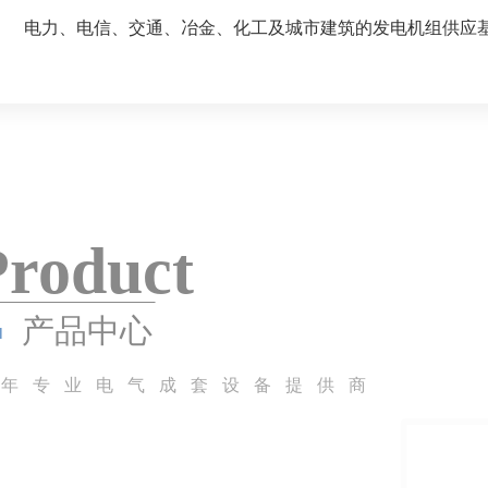
电力、电信、交通、冶金、化工及城市建筑的发电机组供应
P
r
o
d
u
c
t
产品中心
多年专业电气成套设备提供商