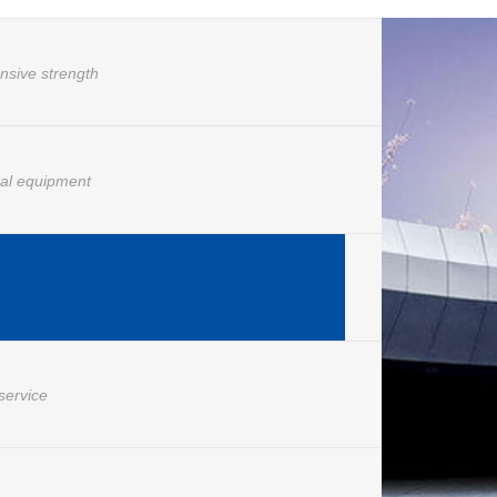
nsive strength
nal equipment
cessions
 service