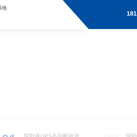
基地
181
阿勒泰UPS不间断电源
阿